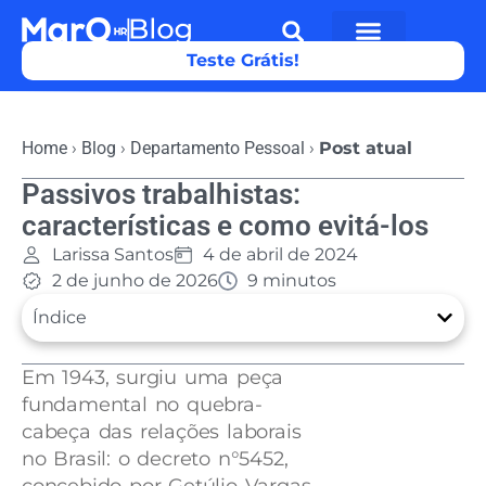
Teste Grátis!
Home
›
Blog
›
Departamento Pessoal
›
Post atual
Passivos trabalhistas:
características e como evitá-los
Larissa Santos
4 de abril de 2024
2 de junho de 2026
9 minutos
Índice
Em 1943, surgiu uma peça
fundamental no quebra-
cabeça das relações laborais
no Brasil: o decreto n°5452,