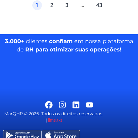
1
2
3
…
43
3.000+
clientes
confiam
em nossa plataforma
de
RH para otimizar suas operações!
MarQHR © 2026. Todos os direitos reservados.
|
llms.txt