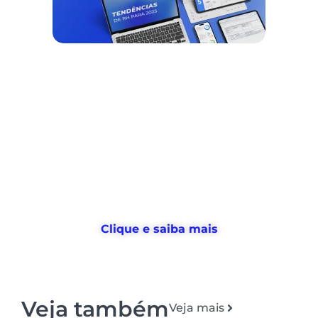
Nós ajudamos empresas a
desburocratizar
os processos
de
gestão de pessoas e tempo
, e
devolvemos horas
para o RH usar no
que realmente importa
Clique e saiba mais
Veja também
Veja mais