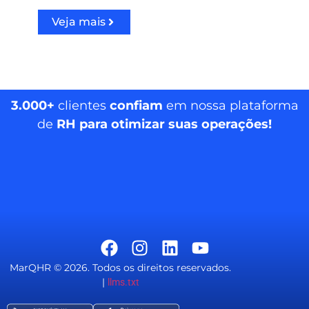
Veja mais
3.000+
clientes
confiam
em nossa plataforma
de
RH para otimizar suas operações!
MarQHR © 2026. Todos os direitos reservados.
|
llms.txt