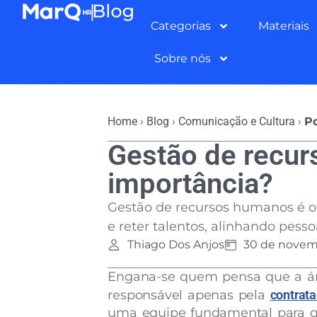
Categorias
Materiais
Sobre nós
Home
›
Blog
›
Comunicação e Cultura
›
Po
Gestão de recur
importância?
Gestão de recursos humanos é o c
e reter talentos, alinhando pess
Thiago Dos Anjos
30 de novem
Engana-se quem pensa que a ár
responsável apenas pela
contrat
uma equipe fundamental para q