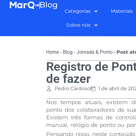
Categorias
Materiais
Sobre nós
Home
›
Blog
›
Jornada & Ponto
›
Post at
Registro de Pon
de fazer
Pedro Cardoso
1 de abril de 20
Nos tempos atuais, existem di
ponto dos colaboradores da su
Existem três formas de contro
manual, relógio de ponto ou pon
Pensando nisso, neste conteúdo