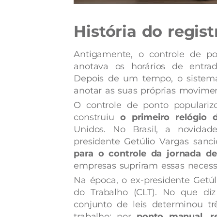
História do regis
Antigamente, o controle de po
anotava os horários de entra
Depois de um tempo, o sistem
anotar as suas próprias movime
O controle de ponto populari
construiu
o primeiro relógio 
Unidos. No Brasil, a novida
presidente Getúlio Vargas san
para o controle da jornada de
empresas supriram essas necess
Na época, o ex-presidente Getúl
do Trabalho (CLT). No que di
conjunto de leis determinou tr
trabalho: por
ponto manual, r