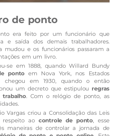
tro de ponto
nto era feito por um funcionário que
da e saída dos demais trabalhadores.
a mudou e os funcionários passaram a
ntações em um livro.
zou-se em 1888, quando Willard Bundy
de ponto
em Nova York, nos Estados
de chegou em 1930, quando o então
cionou um decreto que estipulou
regras
 trabalho
. Com o relógio de ponto, as
idades.
io Vargas criou a Consolidação das Leis
z respeito ao
controle de ponto
, esse
ês maneiras de controlar a jornada de
elógio de ponto e ponto online
. Este