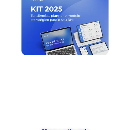
Nós ajudamos empresas a
desburocratizar
os processos
de
gestão de pessoas e tempo
, e
devolvemos horas
para o RH usar no
que realmente importa