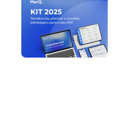
Nós ajudamos empresas a
desburocratizar
os processos
de
gestão de pessoas e tempo
, e
devolvemos horas
para o RH usar no
que realmente importa