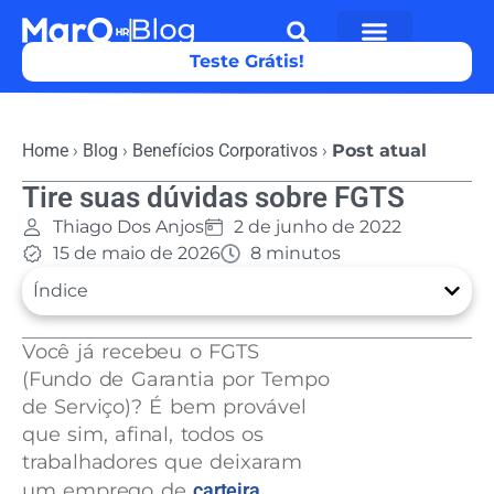
Teste Grátis!
Home
›
Blog
›
Benefícios Corporativos
›
Post atual
Tire suas dúvidas sobre FGTS
Thiago Dos Anjos
2 de junho de 2022
15 de maio de 2026
8 minutos
Índice
Você já recebeu o FGTS
(Fundo de Garantia por Tempo
de Serviço)? É bem provável
que sim, afinal, todos os
trabalhadores que deixaram
um emprego de
carteira