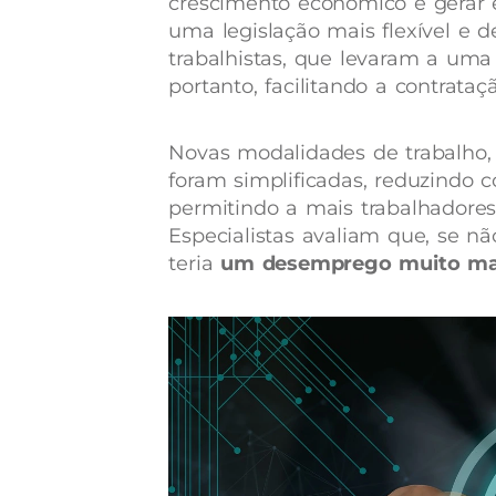
crescimento econômico e gerar em
uma legislação mais flexível e d
trabalhistas, que levaram a uma
portanto, facilitando a contrataç
Novas modalidades de trabalho
foram simplificadas, reduzindo 
permitindo a mais trabalhadores
Especialistas avaliam que, se não
teria
um desemprego muito ma