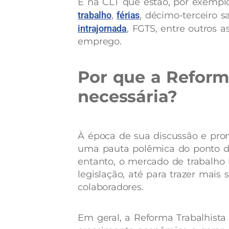
É na CLT que estão, por exemplo
trabalho
,
férias
, décimo-terceiro sa
intrajornada
, FGTS, entre outros a
emprego.
Por que a Reforma
necessária?
À época de sua discussão e pr
uma pauta polêmica do ponto de 
entanto, o mercado de trabalho b
legislação, até para trazer mais
colaboradores.
Em geral, a Reforma Trabalhista 