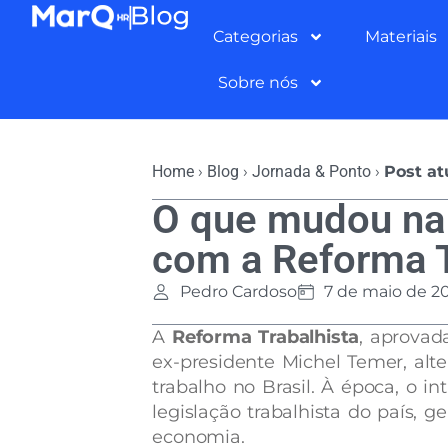
Categorias
Materiais
Sobre nós
Home
›
Blog
›
Jornada & Ponto
›
Post at
O que mudou na 
com a Reforma T
Pedro Cardoso
7 de maio de 2
A
Reforma Trabalhista
, aprovad
ex-presidente Michel Temer, alte
trabalho no Brasil. À época, o in
legislação trabalhista do país, 
economia.