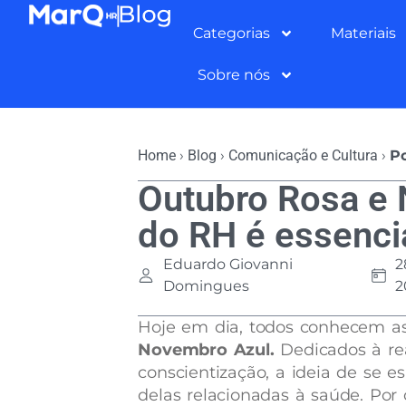
Categorias
Materiais
Sobre nós
Home
›
Blog
›
Comunicação e Cultura
›
Po
Outubro Rosa e 
do RH é essenci
Eduardo Giovanni
2
Domingues
2
Hoje em dia, todos conhecem 
Novembro Azul.
Dedicados à re
conscientização, a ideia de se e
delas relacionadas à saúde. Por