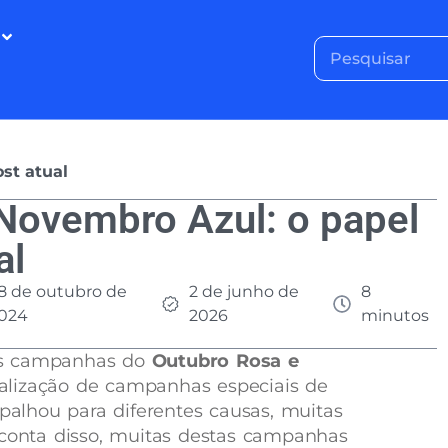
st atual
Novembro Azul: o papel
al
8 de outubro de
2 de junho de
8
024
2026
minutos
as campanhas do
Outubro Rosa e
alização de campanhas especiais de
spalhou para diferentes causas, muitas
 conta disso, muitas destas campanhas