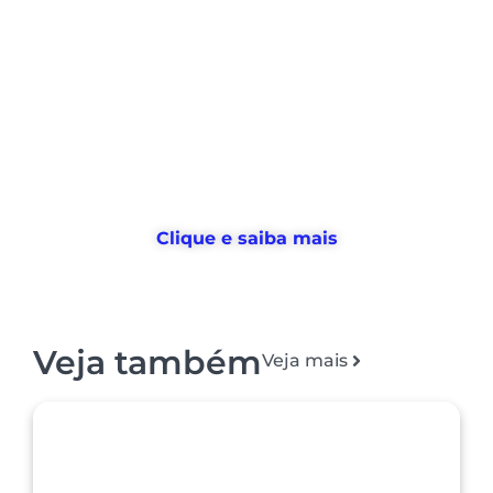
Nós ajudamos empresas a
desburocratizar
os processos
de
gestão de pessoas e tempo
, e
devolvemos horas
para o RH usar no
que realmente importa
Clique e saiba mais
Veja também
Veja mais