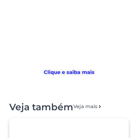
Nós ajudamos empresas a
desburocratizar
os processos
de
gestão de pessoas e tempo
, e
devolvemos horas
para o RH usar no
que realmente importa
Clique e saiba mais
Veja também
Veja mais