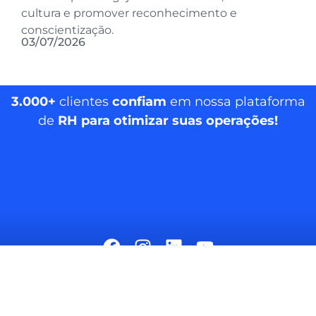
cultura e promover reconhecimento e
conscientização.
03/07/2026
3.000+
clientes
confiam
em nossa plataforma
de
RH para otimizar suas operações!
MarQHR © 2026. Todos os direitos reservados.
|
llms.txt