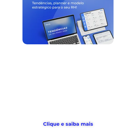
Nós ajudamos empresas a
desburocratizar
os processos
de
gestão de pessoas e tempo
, e
devolvemos horas
para o RH usar no
que realmente importa
Clique e saiba mais