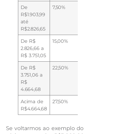
De
7,50%
R$142,80
R$1.903,99
até
R$2.826,65
De R$
15,00%
R$354,80
2.826,66 a
R$ 3.751,05
De R$
22,50%
R$636,13
3.751,06 a
R$
4.664,68
Acima de
27,50%
R$869,36
R$4.664,68
Se voltarmos ao exemplo do