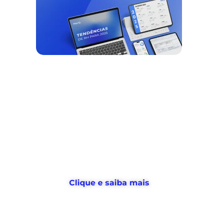
Nós ajudamos empresas a
desburocratizar
os processos
de
gestão de pessoas e tempo
, e
devolvemos horas
para o RH usar no
que realmente importa
Clique e saiba mais