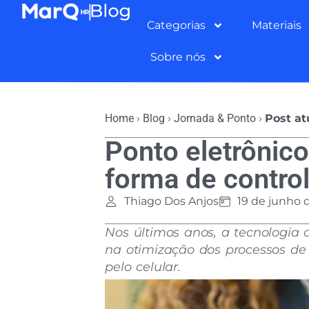
Categorias
Materiais
Sobre nós
Home
›
Blog
›
Jornada & Ponto
›
Post at
Ponto eletrônico
forma de control
Thiago Dos Anjos
19 de junho 
Nos últimos anos, a tecnologi
na otimização dos processos de 
pelo celular.