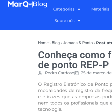
Categorias
Materiais
Sobre nós
Home
›
Blog
›
Jornada & Ponto
›
Post at
Conheça como f
de ponto REP-P
Pedro Cardoso
25 de março de
O Registro Eletrônico de Ponto 
modalidades de registro de freq
e eficazes que as empresas pode
nem todos os profissionais que
tecnologia.