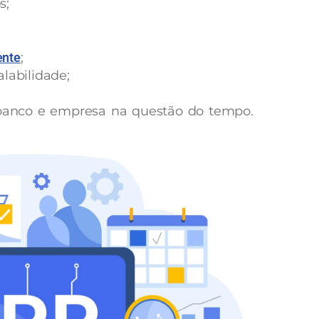
s;
ente
;
labilidade;
 banco e empresa na questão do tempo.