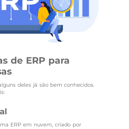
as de ERP para
sas
alguns deles já são bem conhecidos.
s:
al
ema ERP em nuvem, criado por