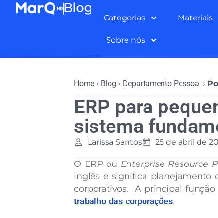
Categorias
Materiais
Sobre nós
Home
›
Blog
›
Departamento Pessoal
›
Po
ERP para peque
sistema fundame
Larissa Santos
25 de abril de 2
O ERP ou
Enterprise Resource 
inglês e significa planejamento 
corporativos. A principal funçã
trabalho das corporações
.