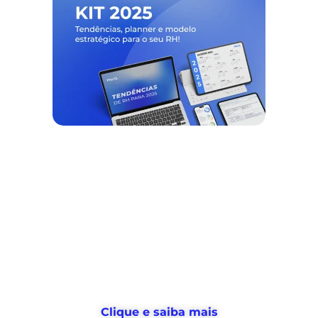
Nós ajudamos empresas a
desburocratizar
os processos
de
gestão de pessoas e tempo
, e
devolvemos horas
para o RH usar no
que realmente importa
Clique e saiba mais