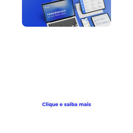
Nós ajudamos empresas a
desburocratizar
os processos
de
gestão de pessoas e tempo
, e
devolvemos horas
para o RH usar no
que realmente importa
Clique e saiba mais