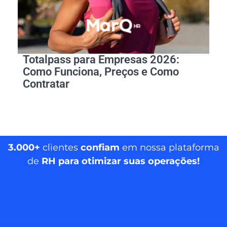
Totalpass para Empresas 2026:
Como Funciona, Preços e Como
Contratar
3.000+
clientes
confiam
em nossa plataforma
de
RH para otimizar suas operações!