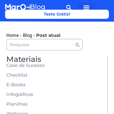
Teste Grátis!
Home
›
Blog
›
Post atual
Search Button
Search
for:
Materiais
Case de Sucesso
Checklist
E-Books
Infográficos
Planilhas
Webinars