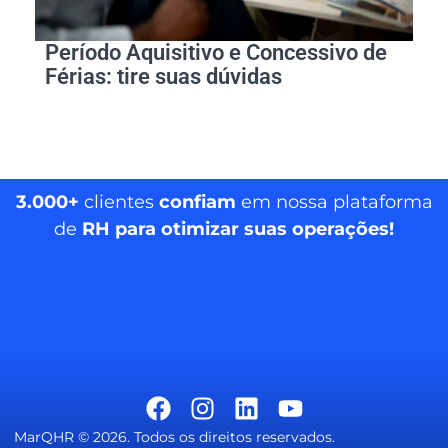
Período Aquisitivo e Concessivo de
Férias: tire suas dúvidas
3.000+
clientes
confiam
em nossa plataforma
de
RH para otimizar suas operações!
MarQHR © 2026. Todos os direitos reservados.