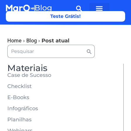
Teste Grátis!
Home
›
Blog
›
Post atual
Search Button
Search
for:
Materiais
Case de Sucesso
Checklist
E-Books
Infográficos
Planilhas
Webinars