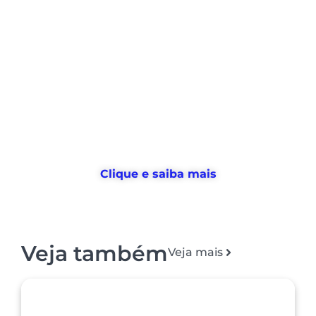
Nós ajudamos empresas a
desburocratizar
os processos
de
gestão de pessoas e tempo
, e
devolvemos horas
para o RH usar no
que realmente importa
Clique e saiba mais
Veja também
Veja mais