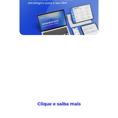
Nós ajudamos empresas a
desburocratizar
os processos
de
gestão de pessoas e tempo
, e
devolvemos horas
para o RH usar no
que realmente importa
Clique e saiba mais