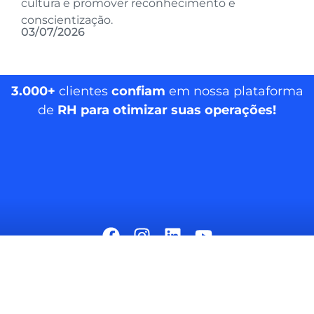
cultura e promover reconhecimento e
conscientização.
03/07/2026
3.000+
clientes
confiam
em nossa plataforma
de
RH para otimizar suas operações!
MarQHR © 2026. Todos os direitos reservados.
|
llms.txt