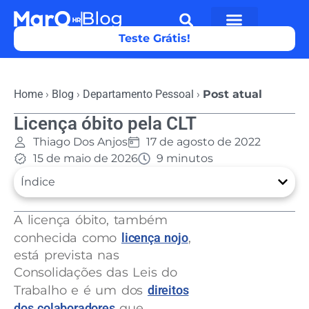
Teste Grátis!
Home
›
Blog
›
Departamento Pessoal
›
Post atual
Licença óbito pela CLT
Thiago Dos Anjos
17 de agosto de 2022
15 de maio de 2026
9 minutos
Índice
A licença óbito, também
conhecida como
licença nojo
,
está prevista nas
Consolidações das Leis do
Trabalho e é um dos
direitos
dos colaboradores
que