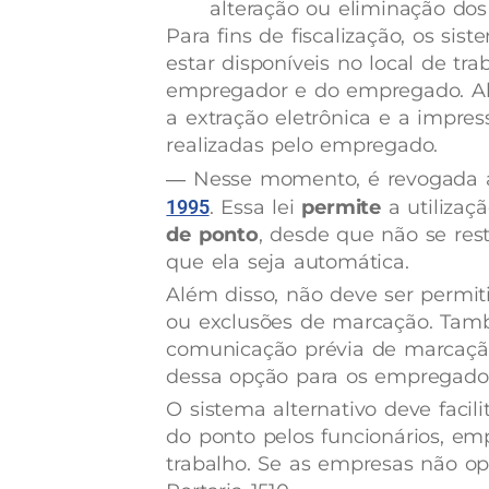
alteração ou eliminação do
‍Para fins de fiscalização, os si
estar disponíveis no local de tra
empregador e do empregado. Alé
a extração eletrônica e a impre
realizadas pelo empregado.
― Nesse momento, é revogada
1995
. Essa lei
permite
a utilizaç
de ponto
, desde que não se res
que ela seja automática.
Além disso, não deve ser permi
ou exclusões de marcação. Tamb
comunicação prévia de marcação
dessa opção para os empregado
O sistema alternativo deve facil
do ponto pelos funcionários, emp
trabalho. Se as empresas não op