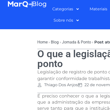
Categorias
Materiais
Sobre nós
Home
›
Blog
›
Jornada & Ponto
›
Post at
O que a legislaç
ponto
Legislação de registro de ponto 
garantir conformidade trabalhist
Thiago Dos Anjos
22 de novem
É preciso conhecer o que a legi
que a administração da empresa 
serve tanto para que a instituiç