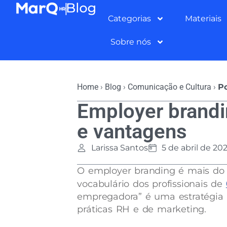
Categorias
Materiais
Sobre nós
Home
›
Blog
›
Comunicação e Cultura
›
Po
Employer brandi
e vantagens
Larissa Santos
5 de abril de 20
O employer branding é mais do 
vocabulário dos profissionais de
empregadora” é uma estratégia 
práticas RH e de marketing.