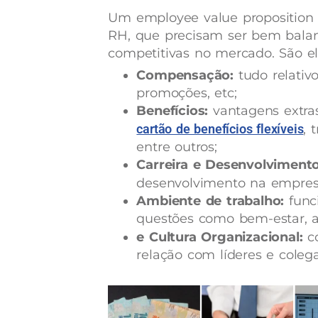
Um employee value proposition 
RH, que precisam ser bem balanc
competitivas no mercado. São el
Compensação:
tudo relativ
promoções, etc;
Benefícios:
vantagens extras
cartão de benefícios flexíveis
, 
entre outros;
Carreira e Desenvolviment
desenvolvimento na empre
Ambiente de trabalho:
func
questões como bem-estar, a
e Cultura Organizacional:
c
relação com líderes e coleg