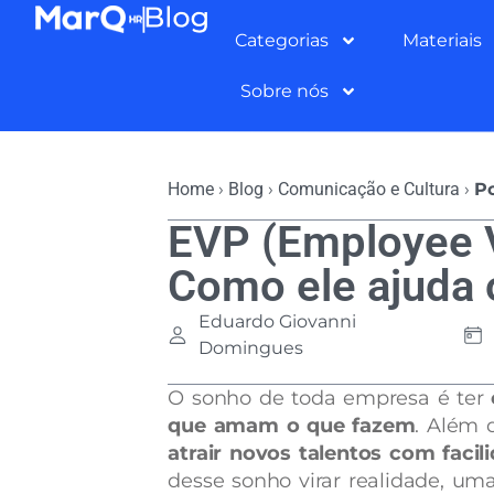
Categorias
Materiais
Sobre nós
Home
›
Blog
›
Comunicação e Cultura
›
Po
EVP (Employee V
Como ele ajuda 
Eduardo Giovanni
Domingues
O sonho de toda empresa é ter
que amam o que fazem
. Além 
atrair novos talentos com facili
desse sonho virar realidade, uma