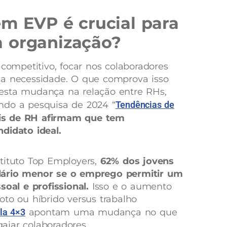
em EVP é crucial para
 organização?
mpetitivo, focar nos colaboradores
ma necessidade. O que comprova isso
esta mudança na relação entre RHs,
ndo a pesquisa de 2024 “
Tendências de
ais de RH afirmam que tem
didato ideal.
tituto Top Employers,
62% dos jovens
lário menor se o emprego permitir um
soal e profissional.
Isso e o aumento
oto ou híbrido versus trabalho
la 4×3
apontam uma mudança no que
gajar colaboradores.