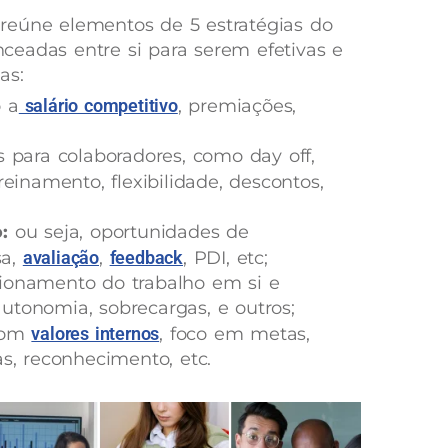
reúne elementos de 5 estratégias do
eadas entre si para serem efetivas e
as:
o a
salário competitivo
, premiações,
 para colaboradores, como day off,
treinamento, flexibilidade, descontos,
o:
ou seja, oportunidades de
sa,
avaliação
,
feedback
, PDI, etc;
ionamento do trabalho em si e
utonomia, sobrecargas, e outros;
om
valores internos
, foco em metas,
as, reconhecimento, etc.