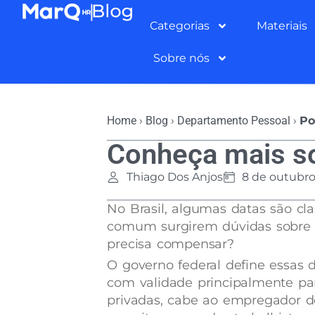
Categorias
Materiais
Sobre nós
Home
›
Blog
›
Departamento Pessoal
›
Po
Conheça mais so
Thiago Dos Anjos
8 de outubro
No Brasil, algumas datas são cla
comum surgirem dúvidas sobre e
precisa compensar?
O governo federal define essas 
com validade principalmente par
privadas, cabe ao empregador de