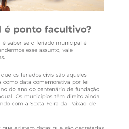
 é ponto facultivo?
 saber se o feriado municipal é
endermos esse assunto, vale
es.
 que os feriados civis são aqueles
dos como data comemorativa por lei
mino do ano do centenário de fundação
adual. Os municípios têm direito ainda
tando com a Sexta-Feira da Paixão, de
que existem datas que são decretadas