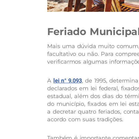
Feriado Municipal
Mais uma dúvida muito comum, é
facultativo ou não. Para compre
verificarmos algumas informaçõ
A
lei n° 9.093
, de 1995, determina
declarados em lei federal, fixa
estadual, além dos dias do tér
do município, fixados em lei est
a decretar quatro feriados, con
acordo com suas tradições.
Também é importante comentar 