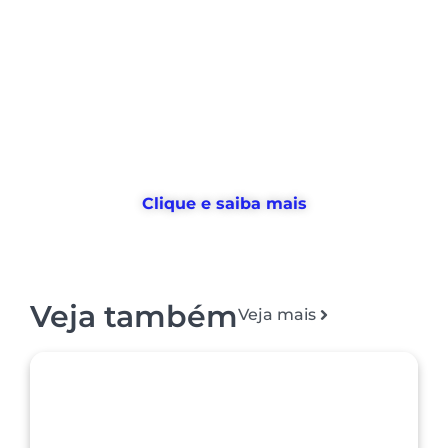
Nós ajudamos empresas a
desburocratizar
os processos
de
gestão de pessoas e tempo
, e
devolvemos horas
para o RH usar no
que realmente importa
Clique e saiba mais
Veja também
Veja mais