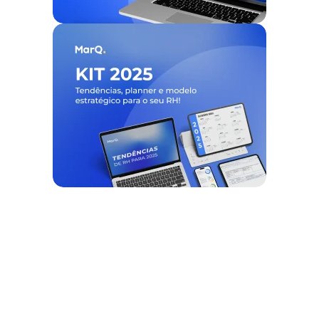
Nós ajudamos empresas a
desburocratizar
os processos
de
gestão de pessoas e tempo
, e