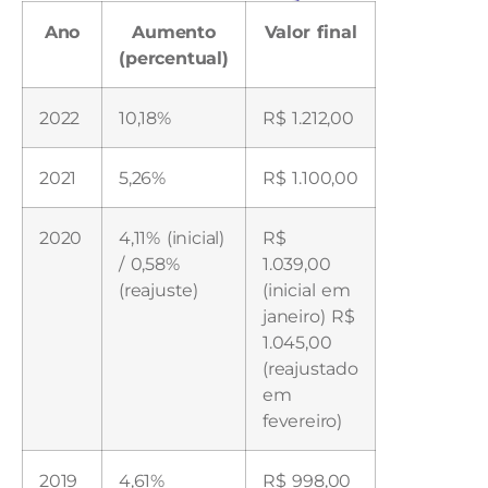
Ano
Aumento
Valor final
(percentual)
2022
10,18%
R$ 1.212,00
2021
5,26%
R$ 1.100,00
2020
4,11% (inicial)
R$
/ 0,58%
1.039,00
(reajuste)
(inicial em
janeiro) R$
1.045,00
(reajustado
em
fevereiro)
2019
4,61%
R$ 998,00