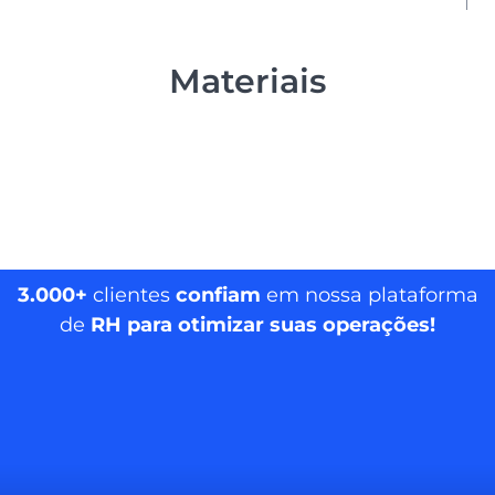
Materiais
3.000+
clientes
confiam
em nossa plataforma
de
RH para otimizar suas operações!