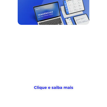
Nós ajudamos empresas a
desburocratizar
os processos
de
gestão de pessoas e tempo
, e
devolvemos horas
para o RH usar no
que realmente importa
Clique e saiba mais