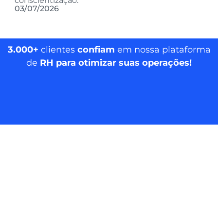
conscientização.
03/07/2026
3.000+
clientes
confiam
em nossa plataforma
de
RH para otimizar suas operações!
MarQHR © 2026. Todos os direitos reservados.
|
llms.txt