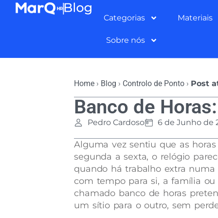
Categorias
Materiais
Sobre nós
Home
›
Blog
›
Controlo de Ponto
›
Post a
Banco de Horas:
Pedro Cardoso
6 de Junho de 
Alguma vez sentiu que as hora
segunda a sexta, o relógio pare
quando há trabalho extra numa
com tempo para si, a família ou
chamado banco de horas pretend
um sítio para o outro, sem perd