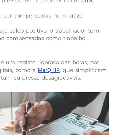
 previsto em instrumento colectivo
m ser compensadas num prazo
ja saldo positivo, o trabalhador tem
 não compensadas como trabalho
te um registo rigoroso das horas, por
gitais, como a
MarQ HR
, que simplificam
vitam surpresas desagradáveis.