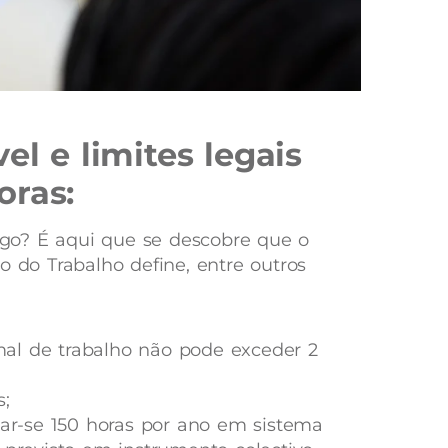
el e limites legais
oras:
jogo? É aqui que se descobre que o
o do Trabalho define, entre outros
al de trabalho não pode exceder 2
s;
-se 150 horas por ano em sistema