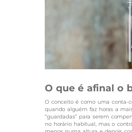
O que é afinal o 
O conceito é como uma conta-cor
quando alguém faz horas a mais
“guardadas” para serem compens
no horário habitual, mas o cont
menos numa altura e depois co