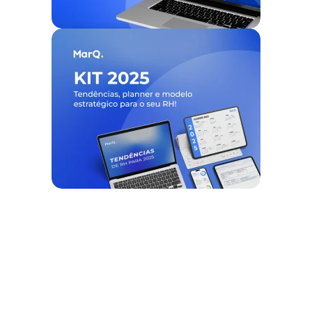
Nós ajudamos empresas a
desburocratizar
os processos
de
gestão de pessoas e tempo
, e