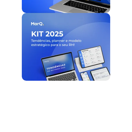
Nós ajudamos empresas a
desburocratizar
os processos
de
gestão de pessoas e tempo
, e