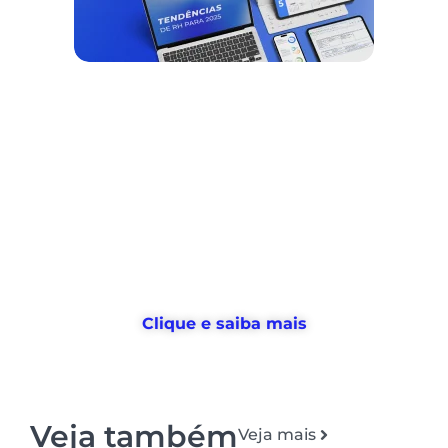
Nós ajudamos empresas a
desburocratizar
os processos
de
gestão de pessoas e tempo
, e
devolvemos horas
para o RH usar no
que realmente importa
Clique e saiba mais
Veja também
Veja mais