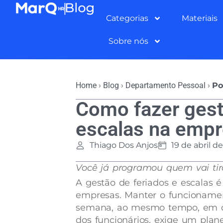
Categorias
Materiais
Sobre nós
Home
›
Blog
›
Departamento Pessoal
›
Po
Como fazer gest
escalas na emp
Thiago Dos Anjos
19 de abril d
Você já programou quem vai tir
A gestão de feriados e escalas 
empresas. Manter o funcionamen
semana, ao mesmo tempo, em que 
dos funcionários, exige um pla